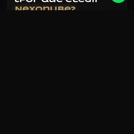
¿Por qué elegir
Nexonube?
+20 años de experiencia
Trabajamos con empresas de todo tipo y
tamaño desde 2006.
Soporte real y personalizado
No somos un ticket de soporte. Hablás con
personas.
Precios claros, sin sorpresas
Pago único. Sin abonos escondidos ni letras
chicas.
100% responsive
Tu web perfecta en celular, tablet y desktop.