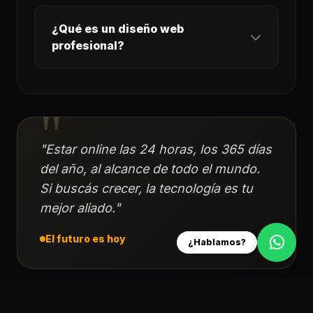
¿Qué es un diseño web
profesional?
Es un sitio creado por un diseñador
web profesional con años de
"
experiencia en donde no solo abarca el
diseño de una página web sino un
"Estar online las 24 horas, los 365 días
conjunto de sumatorias que ayudan a
del año, al alcance de todo el mundo.
dejar tu sitio web adaptado a tu
Si buscás crecer, la tecnología es tu
necesidad actual.
mejor aliado."
El futuro es hoy
¿Hablamos?